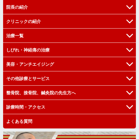
院長の紹介
クリニックの紹介
院長の挨拶
院長の経歴
治療一覧
当院の強み
医師を志したきっかけ
当院のご紹介
しびれ・神経痛の治療
首・肩の痛み
医療設備の紹介
腰の痛み
美容・アンチエイジング
腰部硬膜外ブロック注射
膝・足の痛み
星状神経節ブロック注射
その他診療とサービス
プラセンタ治療
腕・手の痛み
後頭神経ブロック注射
高濃度ビタミンC注射
整骨院、接骨院、鍼灸院の先生方へ
関節注射による治療
骨粗鬆症の治療
肩甲上神経ブロック注射
ニンニク注射
血管注射による治療
交通事故の治療
診療時間・アクセス
腕神経叢ブロック注射
西洋医学と東洋医学の融合
骨折の治療
更年期障害でお困りの方
トリガーポイント注射
勇友会
よくある質問
診察時間
リハビリ治療、手技療法、セーフス
東洋医学治療
血管注射による治療
その他の活動
アクセス
自費診療
動脈硬化の治療