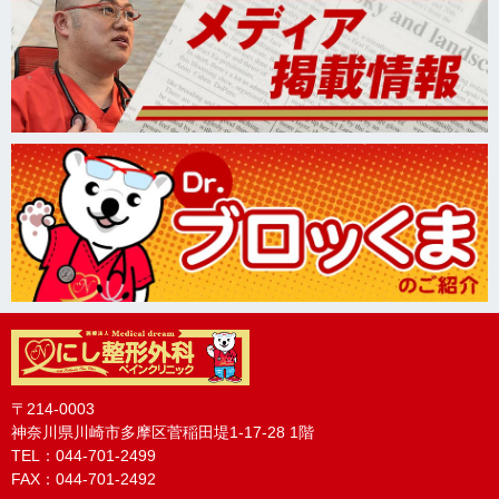
内服治療
勇友会の問い合わせ
駅からの道のり
不眠でお困りの方
東洋医学治療
駐車場のご案内
花粉症でお困りの方
〒214-0003
神奈川県川崎市多摩区菅稲田堤1-17-28 1階
TEL：044-701-2499
FAX：044-701-2492