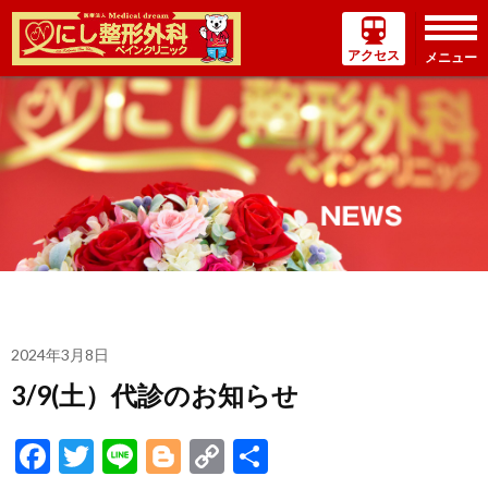
アクセス
メニュー
コ
ン
テ
ン
ツ
へ
ス
キ
ッ
プ
2024年3月8日
3/9(土）代診のお知らせ
Facebook
Twitter
Line
Blogger
Copy
共