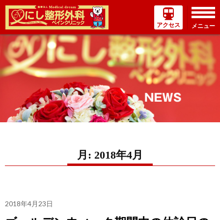
アクセス
メニュー
コ
ン
テ
ン
ツ
へ
ス
キ
ッ
プ
月:
2018年4月
2018年4月23日