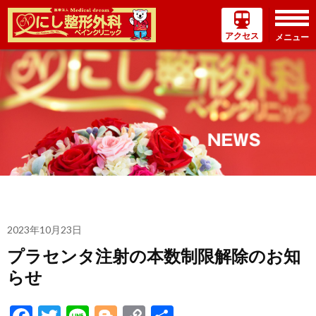
アクセス
メニュー
コ
ン
テ
ン
ツ
へ
ス
キ
ッ
プ
2023年10月23日
プラセンタ注射の本数制限解除のお知
らせ