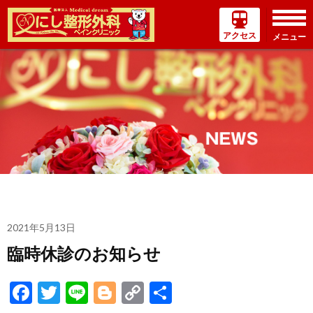
アクセス
メニュー
コ
ン
テ
ン
ツ
へ
ス
キ
ッ
プ
2021年5月13日
臨時休診のお知らせ
Facebook
Twitter
Line
Blogger
Copy
共