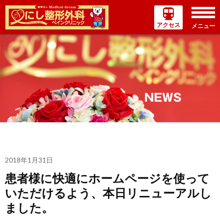
アクセス
メニュー
コ
ン
テ
ン
ツ
へ
ス
キ
ッ
プ
2018年1月31日
患者様に快適にホームページを使って
いただけるよう、本日リニューアルし
ました。